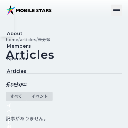
About
home
/
articles
/
未分類
Members
Articles
Sponsor
Articles
Contact
カテゴリー
すべて
イベント
イ
ベ
ン
記事がありません。
ト
参