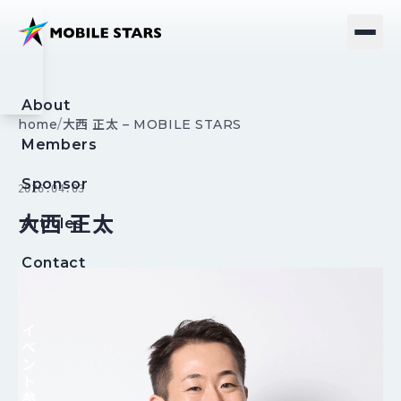
About
home
/
大西 正太 – MOBILE STARS
Members
Sponsor
2026.04.03
大西 正太
Articles
Contact
イ
ベ
ン
ト
参